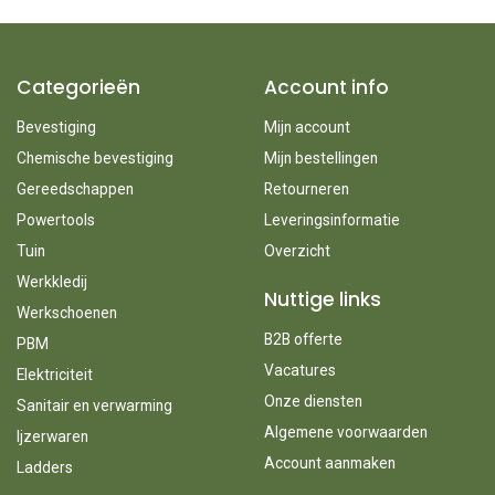
Categorieën
Account info
Bevestiging
Mijn account
Chemische bevestiging
Mijn bestellingen
Gereedschappen
Retourneren
Powertools
Leveringsinformatie
Tuin
Overzicht
Werkkledij
Nuttige links
Werkschoenen
B2B offerte
PBM
Vacatures
Elektriciteit
Onze diensten
Sanitair en verwarming
Algemene voorwaarden
Ijzerwaren
Account aanmaken
Ladders