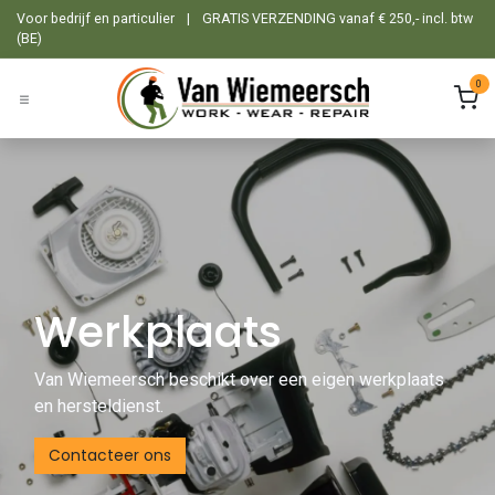
Overslaan naar inhoud
Voor bedrijf en particulier
|
GRATIS VERZENDING vanaf € 250,- incl. btw
(BE)
0
Werkplaats
Van Wiemeersch beschikt over een eigen werkplaats
en hersteldienst.
Contacteer ons