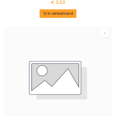
€
3,53
In winkelmand