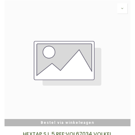
Bestel via winkelwagen
HEXTAP S L 5 REF:VOL67034 VOLKEL