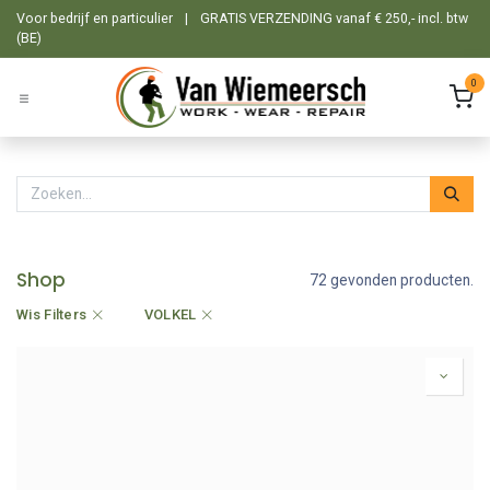
Overslaan naar inhoud
Voor bedrijf en particulier
|
GRATIS VERZENDING vanaf € 250,- incl. btw
(BE)
0
Shop
72 gevonden producten.
Wis Filters
VOLKEL