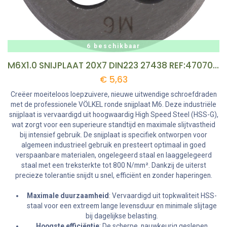
6 beschikbaar
M6X1.0 SNIJPLAAT 20X7 DIN223 27438 REF:4707005 VOELKEL
€
5,63
Creëer moeiteloos loepzuivere, nieuwe uitwendige schroefdraden
met de professionele VÖLKEL ronde snijplaat M6. Deze industriële
snijplaat is vervaardigd uit hoogwaardig High Speed Steel (HSS-G),
wat zorgt voor een superieure standtijd en maximale slijtvastheid
bij intensief gebruik. De snijplaat is specifiek ontworpen voor
algemeen industrieel gebruik en presteert optimaal in goed
verspaanbare materialen, ongelegeerd staal en laaggelegeerd
staal met een treksterkte tot 800 N/mm². Dankzij de uiterst
precieze tolerantie snijdt u snel, efficiënt en zonder haperingen.
Maximale duurzaamheid
: Vervaardigd uit topkwaliteit HSS-
staal voor een extreem lange levensduur en minimale slijtage
bij dagelijkse belasting.
Hoogste efficiëntie
: De scherpe, nauwkeurig geslepen