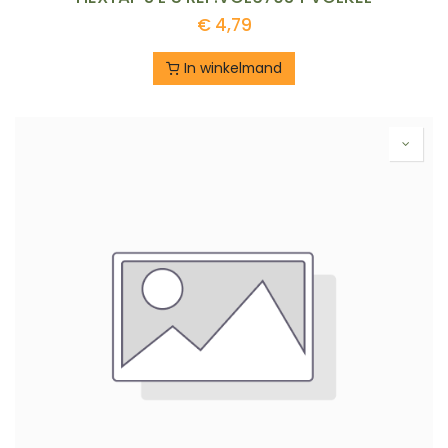
€
4,79
In winkelmand