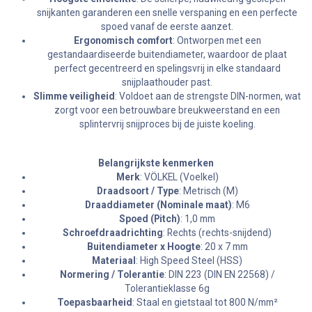
snijkanten garanderen een snelle verspaning en een perfecte
spoed vanaf de eerste aanzet.
Ergonomisch comfort
: Ontworpen met een
gestandaardiseerde buitendiameter, waardoor de plaat
perfect gecentreerd en spelingsvrij in elke standaard
snijplaathouder past.
Slimme veiligheid
: Voldoet aan de strengste DIN-normen, wat
zorgt voor een betrouwbare breukweerstand en een
splintervrij snijproces bij de juiste koeling.
Belangrijkste kenmerken
Merk
: VÖLKEL (Voelkel)
Draadsoort / Type
: Metrisch (M)
Draaddiameter (Nominale maat)
: M6
Spoed (Pitch)
: 1,0 mm
Schroefdraadrichting
: Rechts (rechts-snijdend)
Buitendiameter x Hoogte
: 20 x 7 mm
Materiaal
: High Speed Steel (HSS)
Normering / Tolerantie
: DIN 223 (DIN EN 22568) /
Tolerantieklasse 6g
Toepasbaarheid
: Staal en gietstaal tot 800 N/mm²