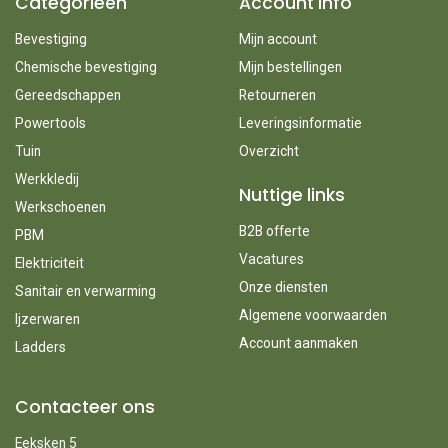
Categorieën
Account info
Bevestiging
Mijn account
Chemische bevestiging
Mijn bestellingen
Gereedschappen
Retourneren
Powertools
Leveringsinformatie
Tuin
Overzicht
Werkkledij
Nuttige links
Werkschoenen
B2B offerte
PBM
Vacatures
Elektriciteit
Onze diensten
Sanitair en verwarming
Algemene voorwaarden
Ijzerwaren
Account aanmaken
Ladders
Contacteer ons
Eeksken 5