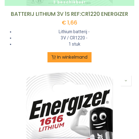
3 beschikbaar
BATTERIJ LITHIUM 3V 1S REF:CR1220 ENERGIZER
€
1,66
Lithium batterij -
3V / CR1220 -
1 stuk
In winkelmand