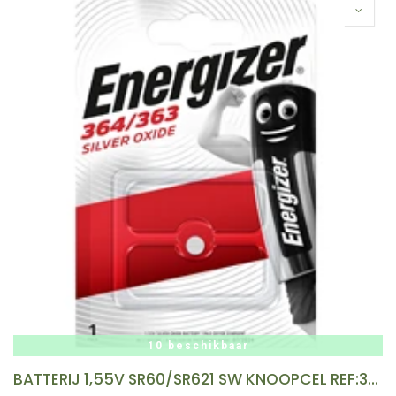
10 beschikbaar
BATTERIJ 1,55V SR60/SR621 SW KNOOPCEL REF:364LB ENERGIZER