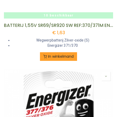
10 beschikbaar
BATTERIJ 1,55V SR69/SR920 SW REF:370/371M ENERGIZER
€
1,63
Wegwerpbatterij Zilver-oxide (S)
Energizer 371/370
In winkelmand