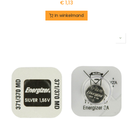
€
1,13
In winkelmand