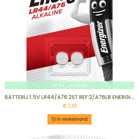
23 beschikbaar
BATTERIJ 1.5V LR44/A76 2ST REF:2/A76LB ENERGIZER
€
1,10
In winkelmand