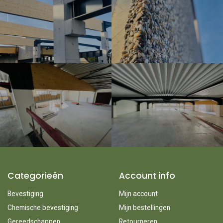
Categorieën
Account info
Bevestiging
Mijn account
Chemische bevestiging
Mijn bestellingen
Gereedschappen
Retourneren