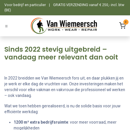
Overslaan naar inhoud
Voor bedrijf en particulier
|
GRATIS VERZENDING vanaf € 250,- incl. btw
(BE)
0
Sinds 2022 stevig uitgebreid –
vandaag meer relevant dan ooit
In 2022 breidden we Van Wiemeersch fors uit, en daar plukken jij en
je werk er elke dag de vruchten van. Onze investeringen maken het
verschil voor elke vakman en vakvrouw die professioneel wil werken
– ook vandaag.
Wat we toen hebben gerealiseerd, is nu de solide basis voor jouw
efficiënte werkdag:
1200 m² extra bedrijfsruimte
: voor meer voorraad, meer
mogelijkheden