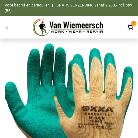
Overslaan naar inhoud
Voor bedrijf en particulier
|
GRATIS VERZENDING vanaf € 250,- incl. btw
(BE)
0