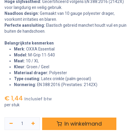
Hoge slijtvastheid:
Gecertificeerd volgens EN 388:2016 (2142X)
voor langdurig en veilig gebruik.
Naadloos design:
Gemaakt van 10 gauge polyester drager,
voorkomt irritaties en blaren.
Perfecte aansluiting:
Elastisch gebreid manchet houdt vuil en puin
buiten de handschoen.
Belangrijkste kenmerken
Merk:
OXXA Essential
Model:
M-Grip 11-540
Maat:
10 / XL
Kleur:
Groen / Geel
Materiaal drager:
Polyester
Type coating:
Latex crinkle (palm gecoat)
Normering:
EN 388:2016 (Prestaties: 2142X)
€
1,44
Inclusief btw
per stuk
In winkelmand