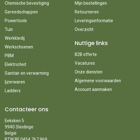
Chemische bevestiging
Mijn bestellingen
Gereedschappen
Retourneren
Powertools
Leveringsinformatie
Tuin
Overzicht
Werkkledij
Nuttige links
Werkschoenen
B2B offerte
PBM
Vacatures
Elektriciteit
Onze diensten
Sanitair en verwarming
Algemene voorwaarden
Ijzerwaren
Account aanmaken
Ladders
Contacteer ons
Eeksken 5
9940 Sleidinge
België
BTW BE 0454.767.969