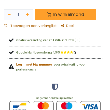
In winkelmand
Toevoegen aan verlanglijst
Deel
Gratis
verzending
vanaf €250
,- incl. btw (BE)
Google klantbeoordeling 4,5/5
​
Log in met btw nummer
voor extra korting voor
porfessionals
Gegarandeerd
veilig betalen