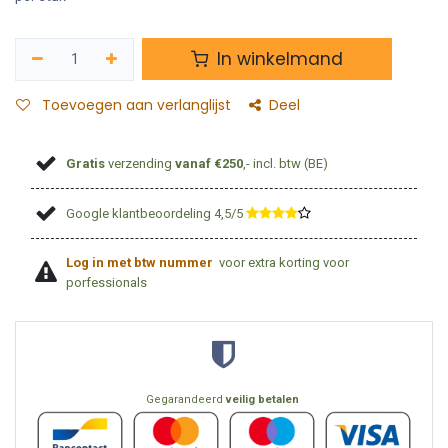
In winkelmand
Toevoegen aan verlanglijst
Deel
Gratis
verzending
vanaf €250
,- incl. btw (BE)
Google klantbeoordeling 4,5/5
​
Log in met btw nummer
voor extra korting voor
porfessionals
Gegarandeerd
veilig betalen