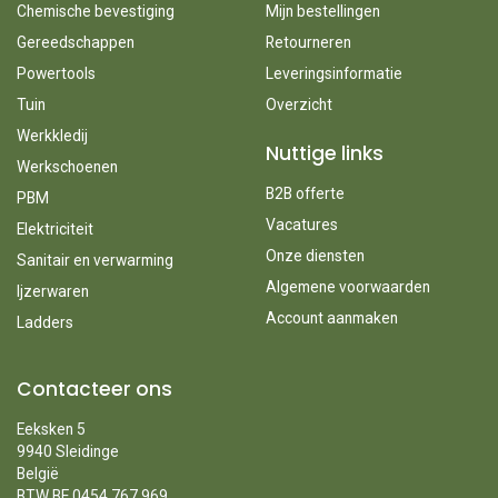
Chemische bevestiging
Mijn bestellingen
Gereedschappen
Retourneren
Powertools
Leveringsinformatie
Tuin
Overzicht
Werkkledij
Nuttige links
Werkschoenen
B2B offerte
PBM
Vacatures
Elektriciteit
Onze diensten
Sanitair en verwarming
Algemene voorwaarden
Ijzerwaren
Account aanmaken
Ladders
Contacteer ons
Eeksken 5
9940 Sleidinge
België
BTW BE 0454.767.969