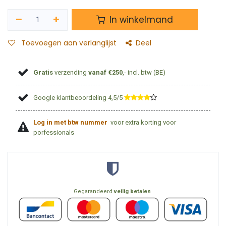
In winkelmand
Toevoegen aan verlanglijst
Deel
Gratis
verzending
vanaf €250
,- incl. btw (BE)
Google klantbeoordeling 4,5/5
​
Log in met btw nummer
voor extra korting voor
porfessionals
Gegarandeerd
veilig betalen