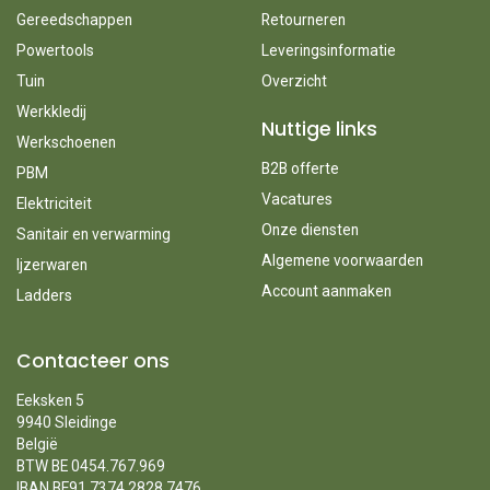
Gereedschappen
Retourneren
Powertools
Leveringsinformatie
Tuin
Overzicht
Werkkledij
Nuttige links
Werkschoenen
B2B offerte
PBM
Vacatures
Elektriciteit
Onze diensten
Sanitair en verwarming
Algemene voorwaarden
Ijzerwaren
Account aanmaken
Ladders
Contacteer ons
Eeksken 5
9940 Sleidinge
België
BTW BE 0454.767.969
IBAN BE91 7374 2828 7476