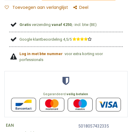
Toevoegen aan verlanglijst
Deel
Gratis
verzending
vanaf €250
,- incl. btw (BE)
Google klantbeoordeling 4,5/5
​
Log in met btw nummer
voor extra korting voor
porfessionals
Gegarandeerd
veilig betalen
EAN
5018057432335