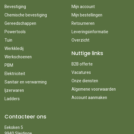
Bevestiging
Mijn account
Chemische bevestiging
Mijn bestellingen
Gereedschappen
Retourneren
Powertools
Leveringsinformatie
Tuin
Overzicht
Werkkledij
Nuttige links
Werkschoenen
B2B offerte
PBM
Vacatures
Elektriciteit
Onze diensten
Sanitair en verwarming
Algemene voorwaarden
Ijzerwaren
Account aanmaken
Ladders
Contacteer ons
Eeksken 5
9940 Sleidinge