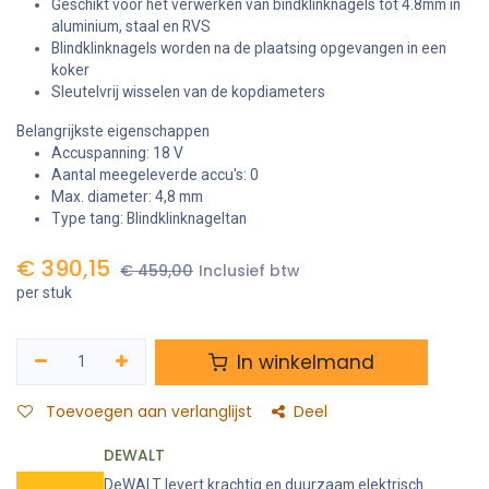
Geschikt voor het verwerken van bindklinknagels tot 4.8mm in
aluminium, staal en RVS
Blindklinknagels worden na de plaatsing opgevangen in een
koker
Sleutelvrij wisselen van de kopdiameters
Belangrijkste eigenschappen
Accuspanning: 18 V
Aantal meegeleverde accu's: 0
Max. diameter: 4,8 mm
Type tang: Blindklinknageltan
€
390,15
€
459,00
Inclusief btw
per stuk
In winkelmand
Toevoegen aan verlanglijst
Deel
DEWALT
DeWALT levert krachtig en duurzaam elektrisch