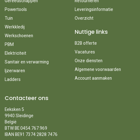
Gereedschappen
Retourneren
Powertools
Leveringsinformatie
Tuin
Overzicht
Werkkledij
Nuttige links
Werkschoenen
B2B offerte
PBM
Vacatures
Elektriciteit
Onze diensten
Sanitair en verwarming
Algemene voorwaarden
Ijzerwaren
Account aanmaken
Ladders
Contacteer ons
Eeksken 5
9940 Sleidinge
België
BTW BE 0454.767.969
IBAN BE91 7374 2828 7476