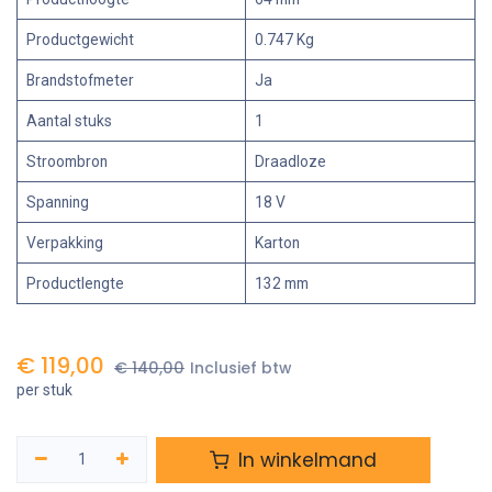
Productgewicht
0.747 Kg
Brandstofmeter
Ja
Aantal stuks
1
Stroombron
Draadloze
Spanning
18 V
Verpakking
Karton
Productlengte
132 mm
€
119,00
€
140,00
Inclusief btw
per stuk
In winkelmand