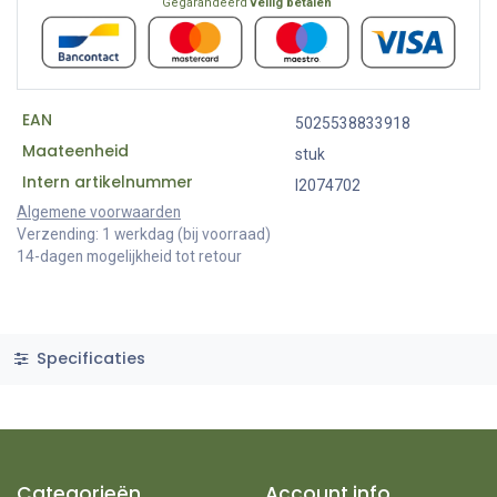
Gegarandeerd
veilig betalen
EAN
5025538833918
Maateenheid
stuk
Intern artikelnummer
I2074702
Algemene voorwaarden
Verzending: 1 werkdag (bij voorraad)
14-dagen mogelijkheid tot retour
Specificaties
Categorieën
Account info