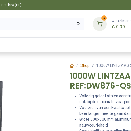
ncl. btw (BE)
0
Winkelman
€
0,00
Gereedschappen
Bevestiging
Tuin
Shop
1000W LINTZAAG 
1000W LINTZA
REF:DW876-QS
Volledig gelast stalen const
ook bij de maximale zaagho
Voorzien van een kwalitatief
keer langer mee te gaan dan 
Grote 500x500 mm aluminium 
nauwkeurigheid