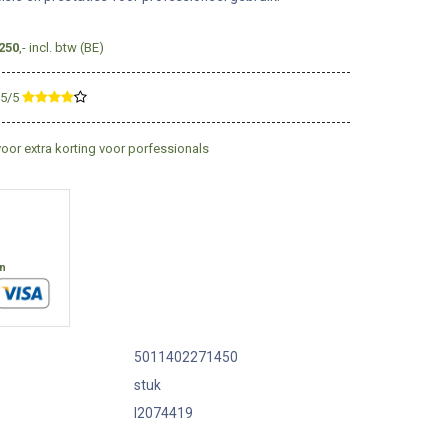
250
,- incl. btw (BE)
,5/5
​
voor extra korting voor porfessionals
en
5011402271450
stuk
I2074419