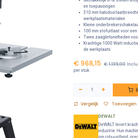
Gemakkelijk in te stellen lin
en toepassingen
310 mm halsdoorlaatbreedte
werkplaatsmaterialen
Kleine onderbrekerschakelaa
100 mm stofuitlaat voor een 
Twee zaaglintsnelheden voor
Krachtige 1000 Watt inducti
de werkplaats
€
968,15
€
1.139,00
Inclu
per stuk
I
Vergelijk
Toevoegen a
DEWALT
DeWALT levert krach
industrie. Hun machi
om robuustheid, prec