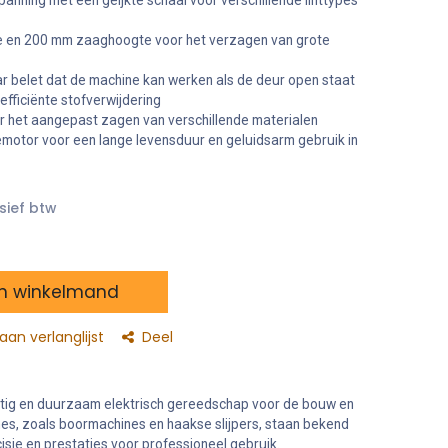
tspanning met een geijkte schaal voor verschillende linttypes
 en 200 mm zaaghoogte voor het verzagen van grote
r belet dat de machine kan werken als de deur open staat
efficiënte stofverwijdering
 het aangepast zagen van verschillende materialen
emotor voor een lange levensduur en geluidsarm gebruik in
sief btw
n winkelmand
an verlanglijst
Deel
tig en duurzaam elektrisch gereedschap voor de bouw en
nes, zoals boormachines en haakse slijpers, staan bekend
isie en prestaties voor professioneel gebruik.