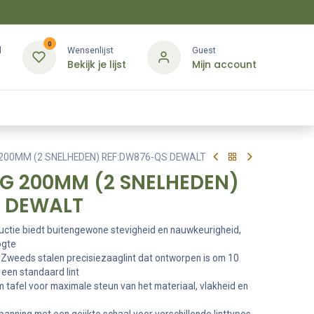
0
d
Wensenlijst
Guest
Bekijk je lijst
Mijn account
Kledij & PBM
Diensten
Merken
Contact
200MM (2 SNELHEDEN) REF:DW876-QS DEWALT
AG 200MM (2 SNELHEDEN)
 DEWALT
ructie biedt buitengewone stevigheid en nauwkeurigheid,
ogte
 Zweeds stalen precisiezaaglint dat ontworpen is om 10
een standaard lint
tafel voor maximale steun van het materiaal, vlakheid en