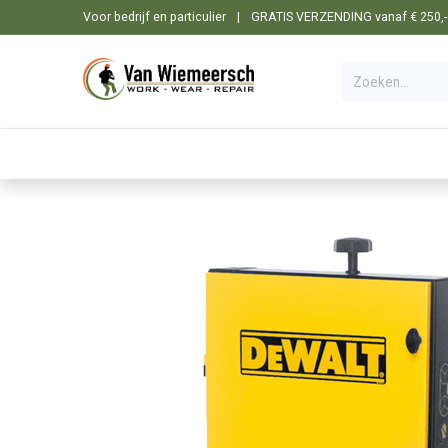
Overslaan naar inhoud
Voor bedrijf en particulier
|
GRATIS VERZENDING vanaf € 250,- i
🛒 Shop
☰ Categorieën
Machines