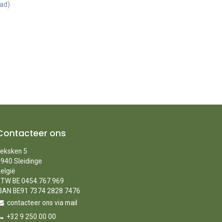
aad)
Contacteer ons
eksken 5
940 Sleidinge
elgië
TW BE 0454.767.969
BAN BE91 7374 2828 7476
contacteer ons via mail
+32 9 250 00 00