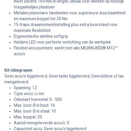
meet slechts 169 mm in lengte, ideaal voor werken op moeilijk
toegankelijke plaatsen
Metalen planetaire tandwielen voor superieure duurzaamheid
en maximum koppel tot 20 Nm
15-traps draaimomentinstelling plus extra boorstand voor
maximale flexibiliteit
Ergonomische slimline softgrip
Heldere LED voor perfecte verlichting van de werkplek
Flexibel accusysteem: werkt met alle MILWAUKEE® M12™
accu’s
Kit inbegrepen
Geen accu's bijgeleverd, Geen lader bijgeleverd, Geen kitbox of tas
meegeleverd
Spanning: 12
Type accu: Li-ion
Onbelast toerental: 0 - 500
Max. boor Ø in hout: 16
Max. boor Ø in staal: 10
Max. koppel: 20
Aantal meegeleverde accu's: 0
Capaciteit accu: Geen accu's bijgeleverd