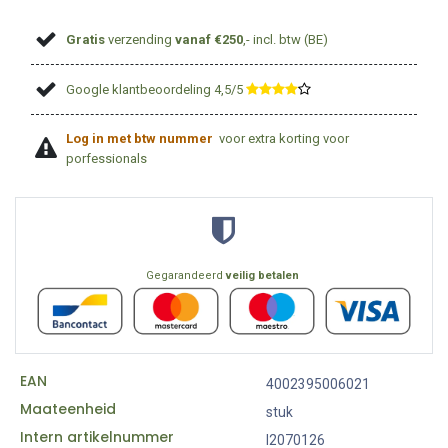
Gratis
verzending
vanaf €250
,- incl. btw (BE)
Google klantbeoordeling 4,5/5
​
Log in met btw nummer
voor extra korting voor
porfessionals
Gegarandeerd
veilig betalen
EAN
4002395006021
Maateenheid
stuk
Intern artikelnummer
I2070126