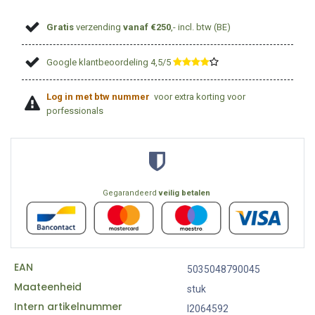
Gratis
verzending
vanaf €250
,- incl. btw (BE)
Google klantbeoordeling 4,5/5
​
Log in met btw nummer
voor extra korting voor
porfessionals
Gegarandeerd
veilig betalen
EAN
5035048790045
Maateenheid
stuk
Intern artikelnummer
I2064592