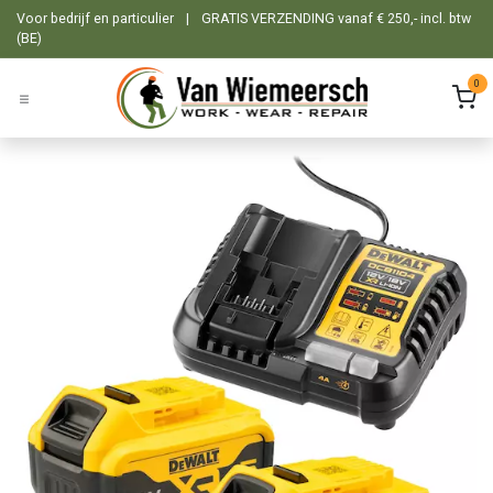
Overslaan naar inhoud
Voor bedrijf en particulier
|
GRATIS VERZENDING vanaf € 250,- incl. btw
(BE)
0