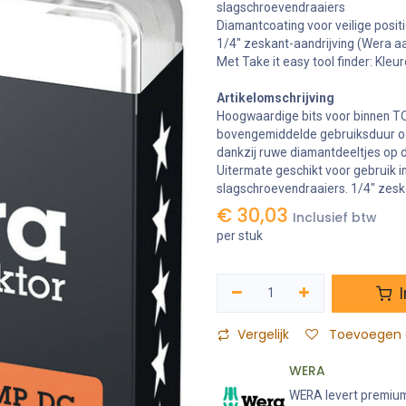
slagschroevendraaiers
Diamantcoating voor veilige positi
1/4" zeskant-aandrijving (Wera aan
Met Take it easy tool finder: Kle
Artikelomschrijving
Hoogwaardige bits voor binnen T
bovengemiddelde gebruiksduur oo
dankzij ruwe diamantdeeltjes op d
Uitermate geschikt voor gebruik i
slagschroevendraaiers. 1/4" zesk
€
30,03
Inclusief btw
per stuk
I
Vergelijk
Toevoegen a
WERA
WERA levert premium 