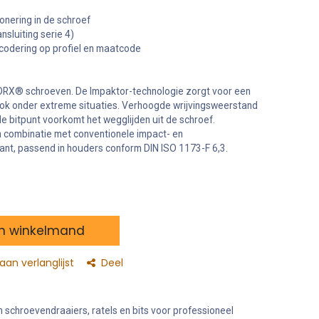
onering in de schroef
sluiting serie 4)
urcodering op profiel en maatcode
ORX® schroeven. De Impaktor-technologie zorgt voor een
k onder extreme situaties. Verhoogde wrijvingsweerstand
e bitpunt voorkomt het wegglijden uit de schroef.
n combinatie met conventionele impact- en
ant, passend in houders conform DIN ISO 1173-F 6,3.
n winkelmand
an verlanglijst
Deel
schroevendraaiers, ratels en bits voor professioneel