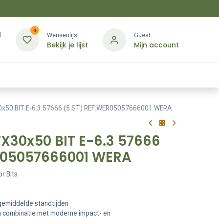
0
d
Wensenlijst
Guest
Bekijk je lijst
Mijn account
Kledij & PBM
Diensten
Merken
Contact
0x50 BIT E-6.3 57666 (5 ST) REF:WER05057666001 WERA
X30x50 BIT E-6.3 57666
R05057666001 WERA
r Bits
gemiddelde standtijden
in combinatie met moderne impact- en