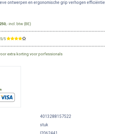
ieve ontwerpen en ergonomische grip verhogen efficiëntie
250
,- incl. btw (BE)
,5/5
​
voor extra korting voor porfessionals
en
4013288157522
stuk
I2062441