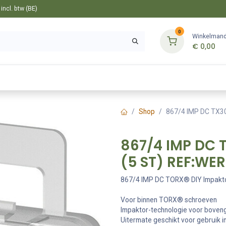
ncl. btw (BE)
0
Winkelman
€
0,00
Gereedschappen
Bevestiging
Tuin
Shop
867/4 IMP DC TX3
867/4 IMP DC T
(5 ST) REF:WE
867/4 IMP DC TORX® DIY Impakto
Voor binnen TORX® schroeven
Impaktor-technologie voor boven
Uitermate geschikt voor gebruik 