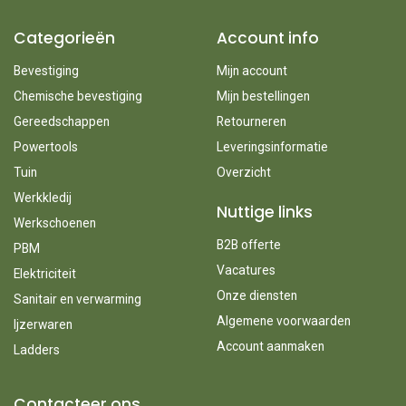
Categorieën
Account info
Bevestiging
Mijn account
Chemische bevestiging
Mijn bestellingen
Gereedschappen
Retourneren
Powertools
Leveringsinformatie
Tuin
Overzicht
Werkkledij
Nuttige links
Werkschoenen
B2B offerte
PBM
Vacatures
Elektriciteit
Onze diensten
Sanitair en verwarming
Algemene voorwaarden
Ijzerwaren
Account aanmaken
Ladders
Contacteer ons