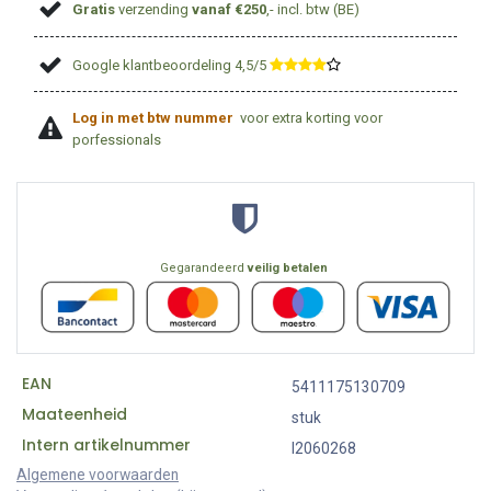
Gratis
verzending
vanaf €250
,- incl. btw (BE)
Google klantbeoordeling 4,5/5
​
Log in met btw nummer
voor extra korting voor
porfessionals
Gegarandeerd
veilig betalen
EAN
5411175130709
Maateenheid
stuk
Intern artikelnummer
I2060268
Algemene voorwaarden