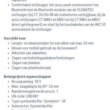
capaciteit
Comfortabel stofzuigen: het accu-pack communiceert via
Bluetooth met de Bluetooth-module van de CLEANTEC
stofzuiger (bij CT 26/36/48 als toebehoren verkrijgbaar, bij de
accu-stofzuigers CT MINI I en MIDI I en bij CT MIN I en MIDI I
direct geïntegreerd) en start bij het inschakelen van de HKC 55
automatisch de stofzuiger
Geschikt voor
Lengte- en dwarssnedes tot een dikte van max. 55 mm
Ideaal voor mobiel gebruik op de bouwwerf
Afkorten van daklatten
Zagen van bekistingsplanken/bekistingen
Zagen van planken
Zagen van plaatmateriaal
Belangrijkste eigenschappen
Accuspanning: 18 V
Max. zaagdiepte bij 90°: 55 mm
Aantal meegeleverde accu's: 1
UN-code: UN3481
Type systeemkoffer: Systainer³ - M
Geleverd in: Systeemkoffer