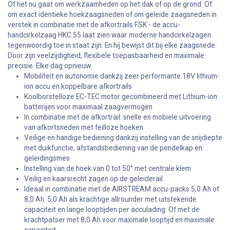
Of het nu gaat om werkzaamheden op het dak of op de grond. Of
om exact identieke hoekzaagsneden of om geleide zaagsneden in
verstek in combinatie met de afkortrails FSK - de accu-
handcirkelzaag HKC 55 laat zien waar moderne handcirkelzagen
tegenwoordig toe in staat zijn. En hij bewijst dit bij elke zaagsnede.
Door zijn veelzijdigheid, flexibele toepasbaarheid en maximale
precisie. Elke dag opnieuw.
Mobiliteit en autonomie dankzij zeer performante 18V lithium-
ion accu en koppelbare afkortrails
Koolborstelloze EC-TEC motor gecombineerd met Lithium-ion
batterijen voor maximaal zaagvermogen
In combinatie met de afkortrail: snelle en mobiele uitvoering
van afkortsneden met feilloze hoeken
Veilige en handige bediening dankzij instelling van de snijdiepte
met duikfunctie, afstandsbediening van de pendelkap en
geleidingsmes
Instelling van de hoek van 0 tot 50° met centrale klem
Veilig en kaarsrecht zagen op de geleiderail
Ideaal in combinatie met de AIRSTREAM accu-packs 5,0 Ah of
8,0 Ah. 5,0 Ah als krachtige allrounder met uitstekende
capaciteit en lange looptijden per acculading. Of met de
krachtpatser met 8,0 Ah voor maximale looptijd en maximale