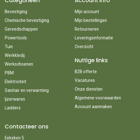
Categorieën
Account info
Bevestiging
Mijn account
Chemische bevestiging
Mijn bestellingen
Gereedschappen
Retourneren
Powertools
Leveringsinformatie
Tuin
Overzicht
Werkkledij
Nuttige links
Werkschoenen
B2B offerte
PBM
Vacatures
Elektriciteit
Onze diensten
Sanitair en verwarming
Algemene voorwaarden
Ijzerwaren
Account aanmaken
Ladders
Contacteer ons
Eeksken 5