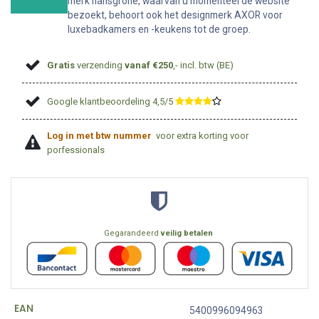
merk hansgrohe, waarvan u momenteel de website
bezoekt, behoort ook het designmerk AXOR voor
luxebadkamers en -keukens tot de groep.
Gratis
verzending
vanaf €250
,- incl. btw (BE)
Google klantbeoordeling 4,5/5
​
Log in met btw nummer
voor extra korting voor
porfessionals
Gegarandeerd
veilig betalen
EAN
5400996094963