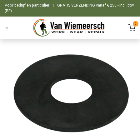
Overslaan naar inhoud
Voor bedrijf en particulier
|
GRATIS VERZENDING vanaf € 250,- incl. btw
(BE)
0