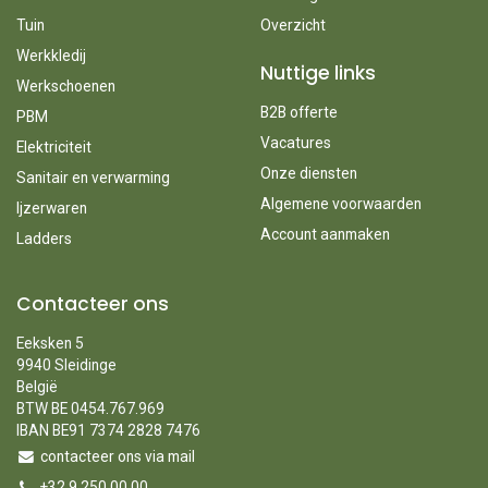
Tuin
Overzicht
Werkkledij
Nuttige links
Werkschoenen
B2B offerte
PBM
Vacatures
Elektriciteit
Onze diensten
Sanitair en verwarming
Algemene voorwaarden
Ijzerwaren
Account aanmaken
Ladders
Contacteer ons
Eeksken 5
9940 Sleidinge
België
BTW BE 0454.767.969
IBAN BE91 7374 2828 7476
contacteer ons via mail
+32 9 250 00 00