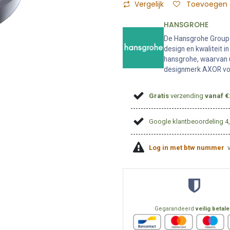
Vergelijk
Toevoegen a
HANSGROHE
De Hansgrohe Group i
design en kwaliteit 
hansgrohe, waarvan 
designmerk AXOR voo
Gratis
verzending
vanaf €
Google klantbeoordeling 4
Log in met btw nummer
Gegarandeerd
veilig betal