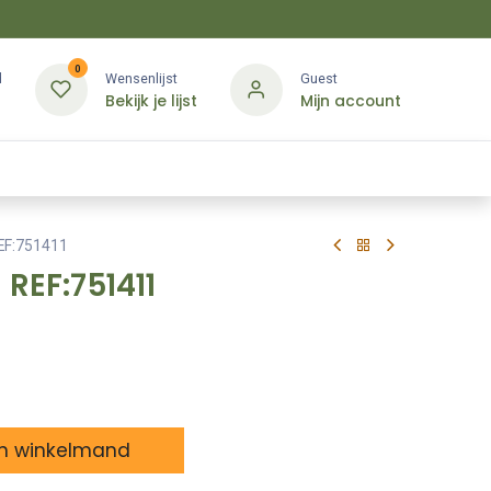
0
d
Wensenlijst
Guest
Bekijk je lijst
Mijn account
Kledij & PBM
Diensten
Merken
Contact
EF:751411
 REF:751411
n winkelmand