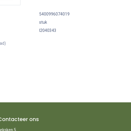
5400996074019
stuk
I2040343
aad)
Contacteer ons
eksken 5