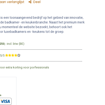
an verlanglijst
Deel
s een toonaangevend bedrijf op het gebied van innovatie,
in de badkamer- en keukenbranche. Naast het premium merk
u momenteel de website bezoekt, behoort ook het
r luxebadkamers en -keukens tot de groep.
250
,- incl. btw (BE)
,5/5
​
voor extra korting voor porfessionals
en