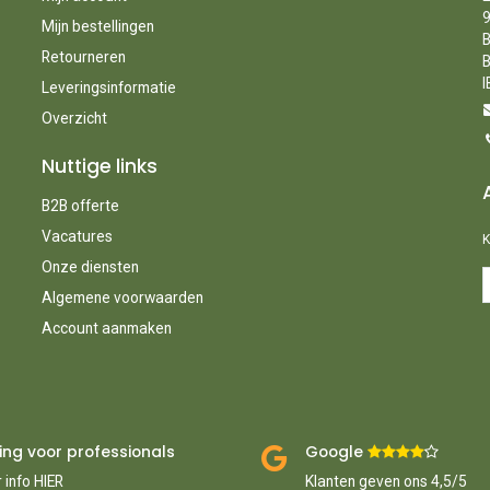
9
Mijn bestellingen
B
Retourneren
B
I
Leveringsinformatie
Overzicht
Nuttige links
B2B offerte
Vacatures
K
Onze diensten
Algemene voorwaarden
Account aanmaken
ing voor professionals
Google ​
​
 info HIER
Klanten geven ons 4,5/5