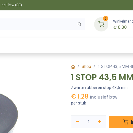
ncl. btw (BE)
0
Winkelman
€
0,00
Gereedschappen
Bevestiging
Tuin
Shop
1 STOP 43,5 MM R
1 STOP 43,5 MM
Zwarte rubberen stop 43,5 mm
€
1,28
Inclusief btw
per stuk
I