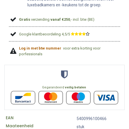
luxebadkamers en -keukens tot de groep.
Gratis
verzending
vanaf €250
,- incl. btw (BE)
Google klantbeoordeling 4,5/5
​
Log in met btw nummer
voor extra korting voor
porfessionals
Gegarandeerd
veilig betalen
EAN
5400996100466
Maateenheid
stuk