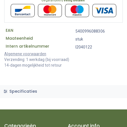
Gegarandeerd
veilig betalen
EAN
5400996088306
Maateenheid
stuk
Intern artikelnummer
I2040122
Algemene voorwaarden
Verzending: 1 werkdag (bij voorraad)
14-dagen mogelijkheid tot retour
Specificaties
Categorieën
Account info