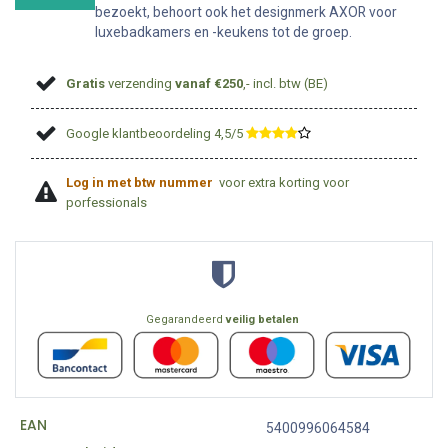
bezoekt, behoort ook het designmerk AXOR voor
luxebadkamers en -keukens tot de groep.
Gratis
verzending
vanaf €250
,- incl. btw (BE)
Google klantbeoordeling 4,5/5
​
Log in met btw nummer
voor extra korting voor
porfessionals
Gegarandeerd
veilig betalen
EAN
5400996064584