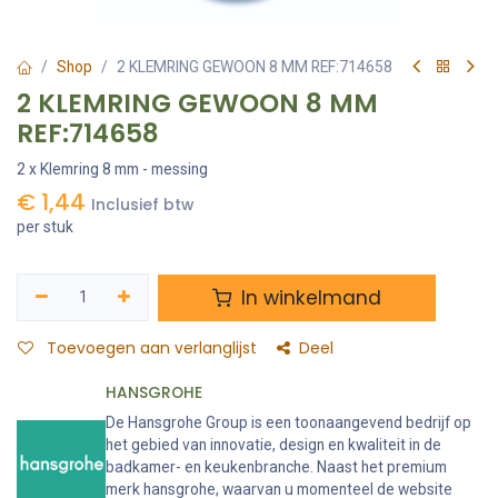
Shop
2 KLEMRING GEWOON 8 MM REF:714658
2 KLEMRING GEWOON 8 MM
REF:714658
2 x Klemring 8 mm - messing
€
1,44
Inclusief btw
per stuk
In winkelmand
Toevoegen aan verlanglijst
Deel
HANSGROHE
De Hansgrohe Group is een toonaangevend bedrijf op
het gebied van innovatie, design en kwaliteit in de
badkamer- en keukenbranche. Naast het premium
merk hansgrohe, waarvan u momenteel de website