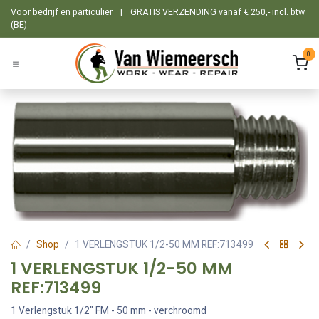
Overslaan naar inhoud
Voor bedrijf en particulier
|
GRATIS VERZENDING vanaf € 250,- incl. btw
(BE)
0
Shop
1 VERLENGSTUK 1/2-50 MM REF:713499
1 VERLENGSTUK 1/2-50 MM
REF:713499
1 Verlengstuk 1/2" FM - 50 mm - verchroomd