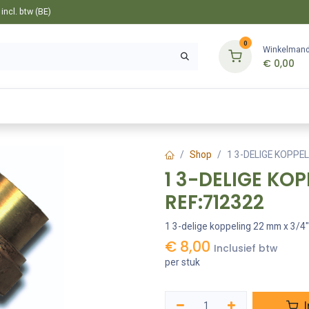
ncl. btw (BE)
0
Winkelman
€
0,00
Gereedschappen
Bevestiging
Tuin
Shop
1 3-DELIGE KOPPE
1 3-DELIGE KO
REF:712322
1 3-delige koppeling 22 mm x 3/4"
€
8,00
Inclusief btw
per stuk
I