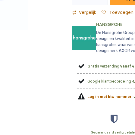
Vergelijk
Toevoegen a
HANSGROHE
De Hansgrohe Group i
design en kwaliteit 
hansgrohe, waarvan 
designmerk AXOR voo
Gratis
verzending
vanaf €
Google klantbeoordeling 4
Log in met btw nummer
Gegarandeerd
veilig betal