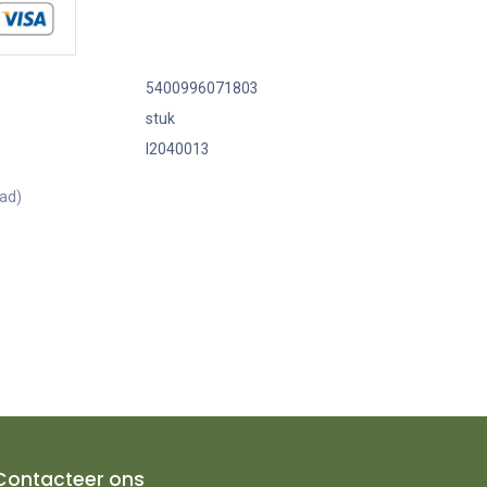
5400996071803
stuk
I2040013
aad)
Contacteer ons