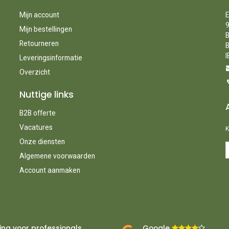
Mijn account
E
9
Mijn bestellingen
B
Retourneren
B
I
Leveringsinformatie
Overzicht
Nuttige links
B2B offerte
Vacatures
K
Onze diensten
Algemene voorwaarden
Account aanmaken
ing voor professionals
Google ​
​