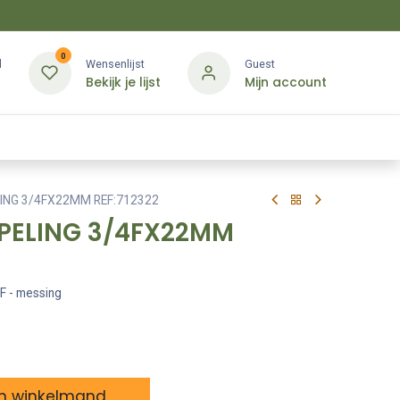
0
d
Wensenlijst
Guest
Bekijk je lijst
Mijn account
Kledij & PBM
Diensten
Merken
Contact
LING 3/4FX22MM REF:712322
PPELING 3/4FX22MM
F - messing
n winkelmand