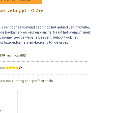
an verlanglijst
Deel
s een toonaangevend bedrijf op het gebied van innovatie,
in de badkamer- en keukenbranche. Naast het premium merk
u momenteel de website bezoekt, behoort ook het
r luxebadkamers en -keukens tot de groep.
250
,- incl. btw (BE)
,5/5
​
voor extra korting voor porfessionals
en