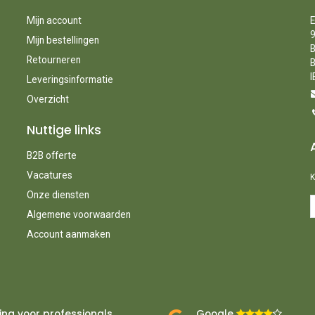
Mijn account
E
9
Mijn bestellingen
B
Retourneren
B
I
Leveringsinformatie
Overzicht
Nuttige links
B2B offerte
Vacatures
K
Onze diensten
Algemene voorwaarden
Account aanmaken
ing voor professionals
Google ​
​