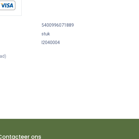
5400996071889
stuk
I2040004
aad)
Contacteer ons