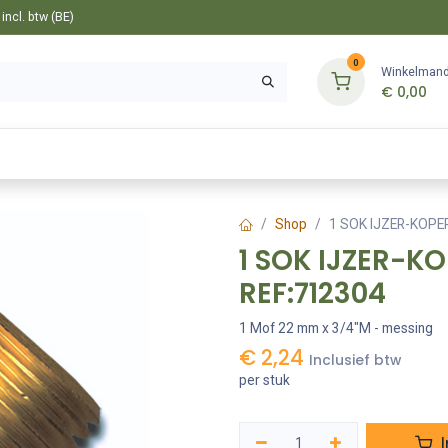
ncl. btw (BE)
0
Winkelman
€
0,00
Gereedschappen
Bevestiging
Tuin
Shop
1 SOK IJZER-KOPE
1 SOK IJZER-K
REF:712304
1 Mof 22 mm x 3/4"M - messing
€
2,24
Inclusief btw
per stuk
I