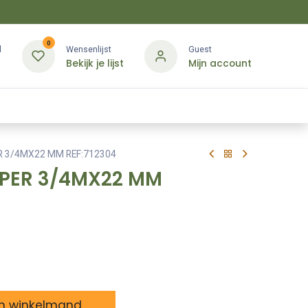
0
d
Wensenlijst
Guest
Bekijk je lijst
Mijn account
Kledij & PBM
Diensten
Merken
Contact
R 3/4MX22 MM REF:712304
OPER 3/4MX22 MM
n winkelmand