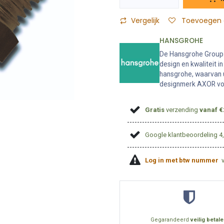
Vergelijk
Toevoegen a
HANSGROHE
De Hansgrohe Group i
design en kwaliteit 
hansgrohe, waarvan 
designmerk AXOR voo
Gratis
verzending
vanaf €
Google klantbeoordeling 4
Log in met btw nummer
Gegarandeerd
veilig betal