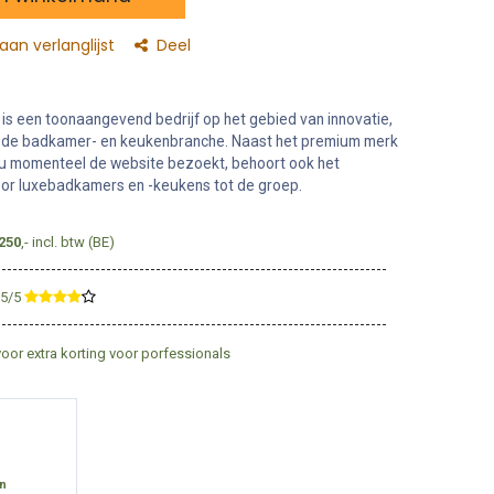
an verlanglijst
Deel
s een toonaangevend bedrijf op het gebied van innovatie,
in de badkamer- en keukenbranche. Naast het premium merk
u momenteel de website bezoekt, behoort ook het
r luxebadkamers en -keukens tot de groep.
250
,- incl. btw (BE)
,5/5
​
voor extra korting voor porfessionals
en