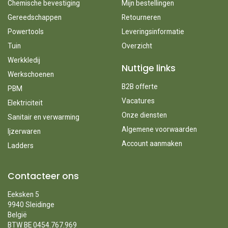
Chemische bevestiging
Mijn bestellingen
Gereedschappen
Retourneren
Powertools
Leveringsinformatie
Tuin
Overzicht
Werkkledij
Nuttige links
Werkschoenen
B2B offerte
PBM
Vacatures
Elektriciteit
Onze diensten
Sanitair en verwarming
Algemene voorwaarden
Ijzerwaren
Account aanmaken
Ladders
Contacteer ons
Eeksken 5
9940 Sleidinge
België
BTW BE 0454.767.969