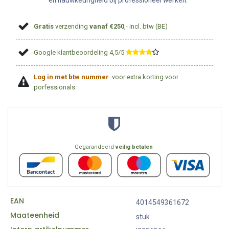
en nauwkeurigheid bij professioneel werken.
Gratis
verzending
vanaf €250
,- incl. btw (BE)
Google klantbeoordeling 4,5/5
​
Log in met btw nummer
voor extra korting voor
porfessionals
Gegarandeerd
veilig betalen
EAN
4014549361672
Maateenheid
stuk