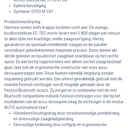
WOOD UNIVERSAL S 75/4 FSG
Splinterbeveiliging
Systainer SYS3 M 187
Productomschrijving
Hiermee voelen zelfs krappe bochten recht aan. De zuinige,
koolborstelloze EC-TEC-motor levert met 3.800 slagen per minuut
te allen tijde een krachtige, snelle zaagvoortgang. Hierbij
garanderen de speciaal ontwikkelde zaagas en de parallel
verstelbare geleideklemmen maximale precisie. Deze dienen als
derde geleider en houden het zaagblad onwrikbaar op het rechte
spoor. En dat het bij topprestaties niet alleen om het zaagresultaat
gaat, laat ook de ergonomische constructie van onze accu-
decoupeerzagen zien. Deze kunnen namelijk langdurig zonder
inspanning gebruikt worden. Een uiterst gemakkelijk gebruik met de
mobiele Festool-stofzuiger wordt mogelijk gemaakt door de
Festool Bluetooth-accu's. Zij zorgen er in combinatie met de met
Bluetooth compatibele mobiele Festool-stofzuiger voor dat bij het
inschakelen van de accu-decoupeerzaag de stofzuiger in de modus
AUTO automatisch start.
Uitstekend bochtgedrag door torsiebestendige pendelstang
en drievoudige zaagbladgeleiding
Eenvoudige bediening door softgrip en ergonomische