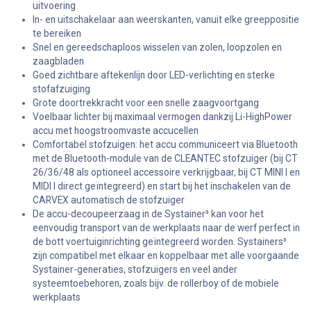
uitvoering
In- en uitschakelaar aan weerskanten, vanuit elke greeppositie
te bereiken
Snel en gereedschaploos wisselen van zolen, loopzolen en
zaagbladen
Goed zichtbare aftekenlijn door LED-verlichting en sterke
stofafzuiging
Grote doortrekkracht voor een snelle zaagvoortgang
Voelbaar lichter bij maximaal vermogen dankzij Li-HighPower
accu met hoogstroomvaste accucellen
Comfortabel stofzuigen: het accu communiceert via Bluetooth
met de Bluetooth-module van de CLEANTEC stofzuiger (bij CT
26/36/48 als optioneel accessoire verkrijgbaar, bij CT MINI I en
MIDI I direct geïntegreerd) en start bij het inschakelen van de
CARVEX automatisch de stofzuiger
De accu-decoupeerzaag in de Systainer³ kan voor het
eenvoudig transport van de werkplaats naar de werf perfect in
de bott voertuiginrichting geïntegreerd worden. Systainers³
zijn compatibel met elkaar en koppelbaar met alle voorgaande
Systainer-generaties, stofzuigers en veel ander
systeemtoebehoren, zoals bijv. de rollerboy of de mobiele
werkplaats