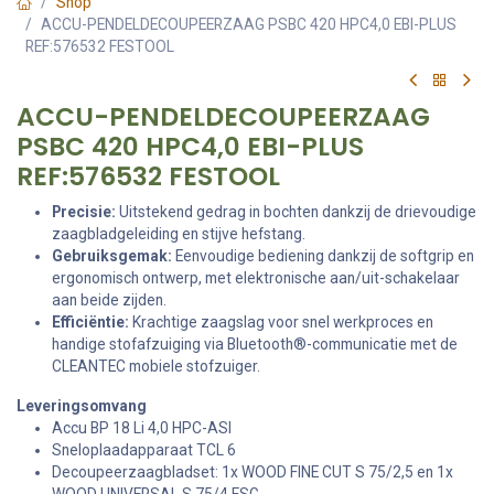
Shop
ACCU-PENDELDECOUPEERZAAG PSBC 420 HPC4,0 EBI-PLUS
REF:576532 FESTOOL
ACCU-PENDELDECOUPEERZAAG
PSBC 420 HPC4,0 EBI-PLUS
REF:576532 FESTOOL
Precisie:
Uitstekend gedrag in bochten dankzij de drievoudige
zaagbladgeleiding en stijve hefstang.
Gebruiksgemak:
Eenvoudige bediening dankzij de softgrip en
ergonomisch ontwerp, met elektronische aan/uit-schakelaar
aan beide zijden.
Efficiëntie:
Krachtige zaagslag voor snel werkproces en
handige stofafzuiging via Bluetooth®-communicatie met de
CLEANTEC mobiele stofzuiger.
Leveringsomvang
Accu BP 18 Li 4,0 HPC-ASI
Sneloplaadapparaat TCL 6
Decoupeerzaagbladset: 1x WOOD FINE CUT S 75/2,5 en 1x