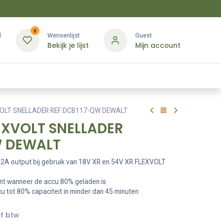
0
d
Wensenlijst
Guest
Bekijk je lijst
Mijn account
Kledij & PBM
Diensten
Merken
Contact
VOLT SNELLADER REF:DCB117-QW DEWALT
EXVOLT SNELLADER
W DEWALT
 12A output bij gebruik van 18V XR en 54V XR FLEXVOLT
ont wanneer de accu 80% geladen is
 tot 80% capaciteit in minder dan 45 minuten
ef btw