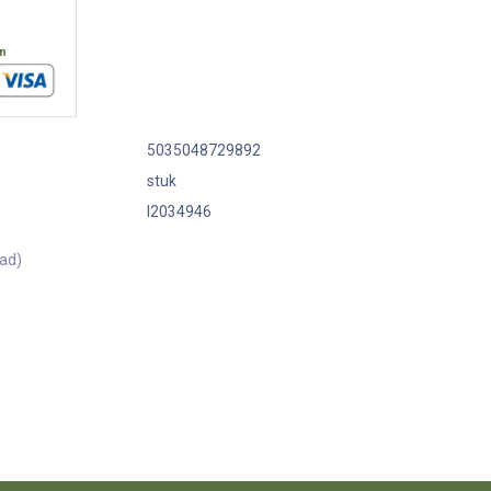
en
5035048729892
stuk
I2034946
aad)