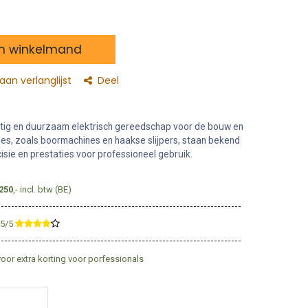
n winkelmand
an verlanglijst
Deel
tig en duurzaam elektrisch gereedschap voor de bouw en
nes, zoals boormachines en haakse slijpers, staan bekend
isie en prestaties voor professioneel gebruik.
250
,- incl. btw (BE)
,5/5
​
voor extra korting voor porfessionals