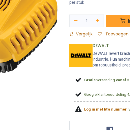
per stuk
I
Vergelijk
Toevoegen a
DEWALT
DeWALT levert krach
industrie. Hun machi
om robuustheid, prec
Gratis
verzending
vanaf €
Google klantbeoordeling 4
Log in met btw nummer