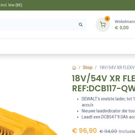
ncl. btw (BE)
0
Winkelman
€
0,00
Gereedschappen
Bevestiging
Tuin
Shop
18V/54V XR FLEX
18V/54V XR FL
REF:DCB117-Q
DEWALT's snelste lader, tot
accu's
Nieuwe laadindicator die to
Laadt een DCB547 9.0Ah accu
€
96,90
€
114,00
Inclusi