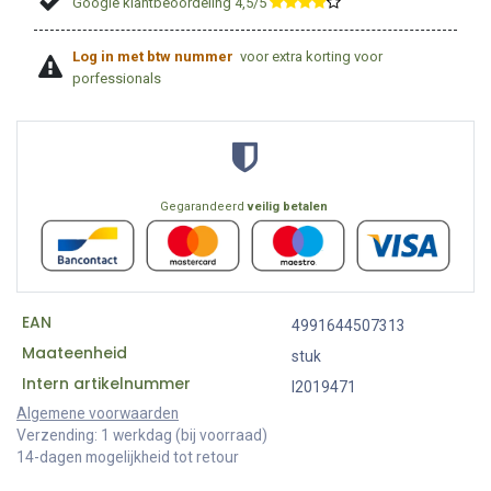
Google klantbeoordeling 4,5/5
​
Log in met btw nummer
voor extra korting voor
porfessionals
Gegarandeerd
veilig betalen
EAN
4991644507313
Maateenheid
stuk
Intern artikelnummer
I2019471
Algemene voorwaarden
Verzending: 1 werkdag (bij voorraad)
14-dagen mogelijkheid tot retour