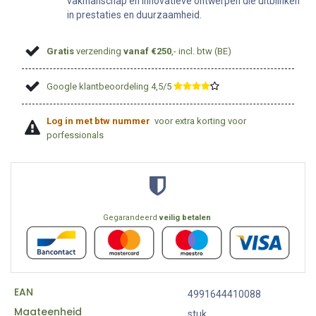
vakmanschap en innovatieve ontwerpen die uitblinken
in prestaties en duurzaamheid.
Gratis
verzending
vanaf €250
,- incl. btw (BE)
Google klantbeoordeling 4,5/5
​
Log in met btw nummer
voor extra korting voor
porfessionals
Gegarandeerd
veilig betalen
EAN
4991644410088
Maateenheid
stuk