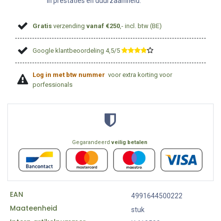
in prestaties en duurzaamheid.
Gratis
verzending
vanaf €250
,- incl. btw (BE)
Google klantbeoordeling 4,5/5
​
Log in met btw nummer
voor extra korting voor
porfessionals
Gegarandeerd
veilig betalen
EAN
4991644500222
Maateenheid
stuk