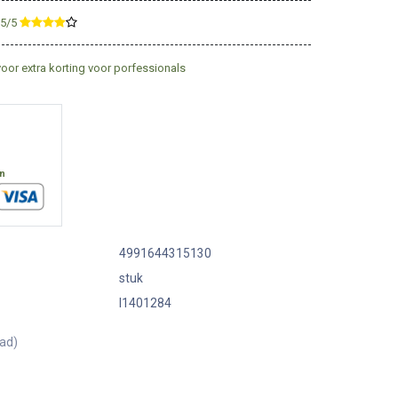
,5/5
​
voor extra korting voor porfessionals
en
4991644315130
stuk
I1401284
aad)