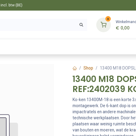
ncl. btw (BE)
0
Winkelman
€
0,00
Gereedschappen
Bevestiging
Tuin
Shop
13400 M18 DOPSLE
13400 M18 DOPS
REF:2402039 
Ko-ken 13400M-18 is een korte 3/
montagewerk. De 6-kant dop is on
impactratels en andere machinale 
technische werkplaatsen. Door h
plaatsen waar weinig ruimte beschi
van bouten en moeren, wat de kra