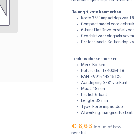
bevestigingen helpt verminderen.
Belangrijkste kenmerken
Korte 3/8" impactdop van 1
Compact model voor gebruik 
6-kant Flat Drive-profiel voo
Geschikt voor slagschroeven
Professionele Ko-ken dop vo
Technische kenmerken
Merk: Ko-ken
Referentie: 13400M-18
EAN: 4991644315130
Aandrijving: 3/8" vierkant
Maat: 18 mm
Profiel: 6-kant
Lengte: 32 mm
Type: korte impactdop
Afwerking: mangaanfosfaat
€
6,66
Inclusief btw
per stuk