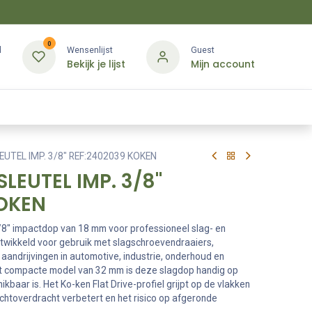
0
d
Wensenlijst
Guest
Bekijk je lijst
Mijn account
Kledij & PBM
Diensten
Merken
Contact
UTEL IMP. 3/8" REF:2402039 KOKEN
LEUTEL IMP. 3/8"
KOKEN
8" impactdop van 18 mm voor professioneel slag- en
twikkeld voor gebruik met slagschroevendraaiers,
aandrijvingen in automotive, industrie, onderhoud en
et compacte model van 32 mm is deze slagdop handig op
kbaar is. Het Ko-ken Flat Drive-profiel grijpt op de vlakken
chtoverdracht verbetert en het risico op afgeronde