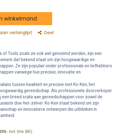
n winkelmand
an verlanglijst
Deel
s of Tools zoals ze ook wel genoemd worden, zijn een
merk dat bekend staat om zijn hoogwaardige en
pen. Ze zijn populair onder professionals en liefhebbers
appen vanwege hun precisie, innovatie en
alans tussen kwaliteit en precisie met Ko-Ken, het
hoogwaardig gereedschap. Als professionele doorverkoper
ij een breed scala aan gereedschappen voor zowel de
siaste doe-het-zelver. Ko-Ken staat bekend om zijn
nschap en innovatieve ontwerpen die uitblinken in
aamheid.
250
,- incl. btw (BE)