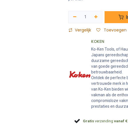
I
Vergelijk
Toevoegen a
KOKEN
Ko-Ken Tools, of Hau
Japans gereedschaps
duurzame gereedschap
van goede gereedsch
betrouwbaarheid.
Ontdek de perfecte b
vertrouwde merk in 
van Ko-Ken bieden w
vakman als de enthou
compromisloze vakma
prestaties en duurz
Gratis
verzending
vanaf €