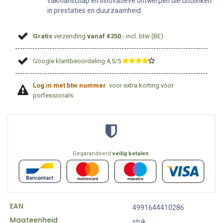
vakmanschap en innovatieve ontwerpen die uitblinken
in prestaties en duurzaamheid.
Gratis
verzending
vanaf €250
,- incl. btw (BE)
Google klantbeoordeling 4,5/5
​
Log in met btw nummer
voor extra korting voor
porfessionals
Gegarandeerd
veilig betalen
EAN
4991644410286
Maateenheid
stuk