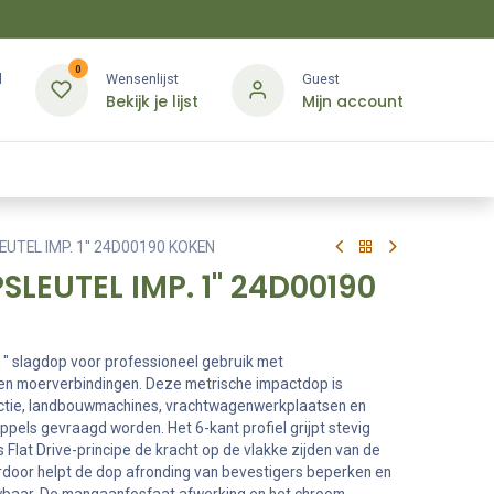
0
d
Wensenlijst
Guest
Bekijk je lijst
Mijn account
Kledij & PBM
Diensten
Merken
Contact
UTEL IMP. 1'' 24D00190 KOKEN
LEUTEL IMP. 1'' 24D00190
" slagdop voor professioneel gebruik met
 en moerverbindingen. Deze metrische impactdop is
uctie, landbouwmachines, vrachtwagenwerkplaatsen en
pels gevraagd worden. Het 6-kant profiel grijpt stevig
s Flat Drive-principe de kracht op de vlakke zijden van de
door helpt de dop afronding van bevestigers beperken en