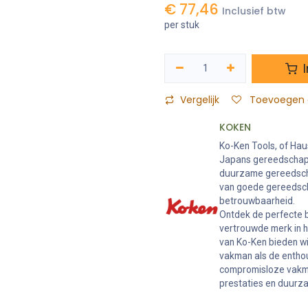
€
77,46
Inclusief btw
per stuk
I
Vergelijk
Toevoegen a
KOKEN
Ko-Ken Tools, of Hau
Japans gereedschaps
duurzame gereedschap
van goede gereedsch
betrouwbaarheid.
Ontdek de perfecte b
vertrouwde merk in 
van Ko-Ken bieden w
vakman als de enthou
compromisloze vakma
prestaties en duurz