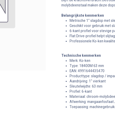
blijft de krachtoverdracht betro
molybdeenstaal maken deze dopsleu
Belangrijkste kenmerken
Metrische 1" slagdop met sl
Geschikt voor gebruik met 
6-kant profiel voor stevige 
Flat Drive-profiel helpt slij
Professionele Ko-ken kwalite
Technische kenmerken
Merk: Ko-ken
Type: 18400M 63 mm
EAN: 4991644435470
Producttype: slagdop / impa
Aandrijving: 1" vierkant
Sleutelwijdte: 63 mm
Profiel: 6-kant
Materiaal: chroom-molybdee
Afwerking: mangaanfosfaat 
Toepassing: machinegebruik