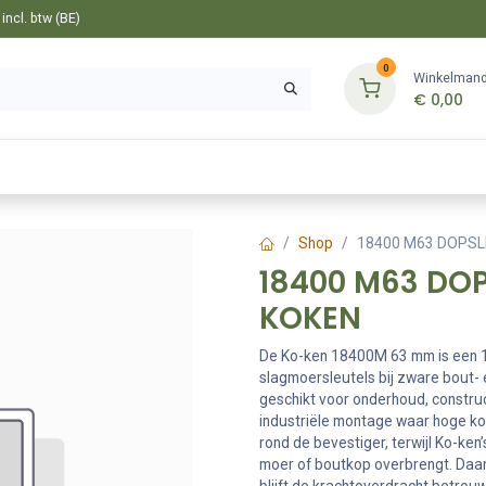
ncl. btw (BE)
0
Winkelman
€
0,00
Gereedschappen
Bevestiging
Tuin
Shop
18400 M63 DOPSLE
18400 M63 DOPS
KOKEN
De Ko-ken 18400M 63 mm is een 1
slagmoersleutels bij zware bout-
geschikt voor onderhoud, constr
industriële montage waar hoge kop
rond de bevestiger, terwijl Ko-ken’
moer of boutkop overbrengt. Daar