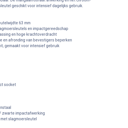
uwbaar. De mangaanfosfaat afwerking en het chroom-
tel geschikt voor intensief dagelijks gebruik.
eutelwijdte 63 mm
slagmoersleutels en impactgereedschap
passing en hoge krachtoverdracht
tage en afronding van bevestigers beperken
it, gemaakt voor intensief gebruik
ct socket
nstaal
/ zwarte impactafwerking
 met slagmoersleutel