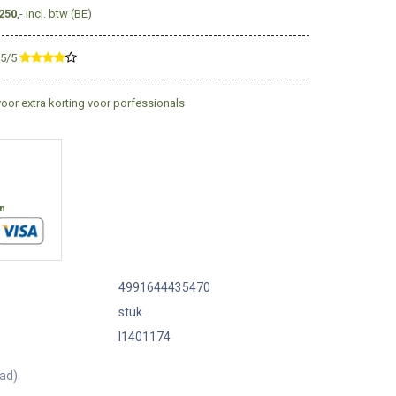
250
,- incl. btw (BE)
,5/5
​
voor extra korting voor porfessionals
en
4991644435470
stuk
I1401174
aad)