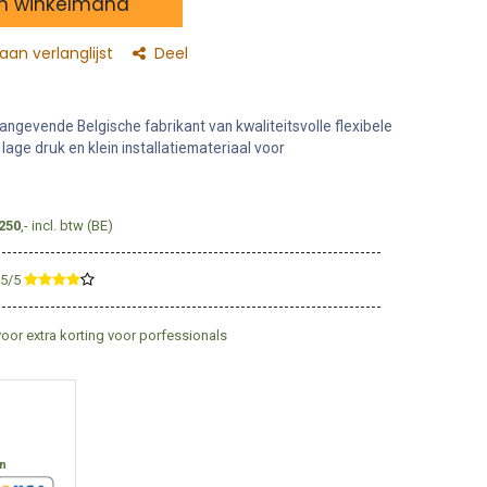
n winkelmand
an verlanglijst
Deel
angevende Belgische fabrikant van kwaliteitsvolle flexibele
lage druk en klein installatiemateriaal voor
250
,- incl. btw (BE)
,5/5
​
voor extra korting voor porfessionals
en