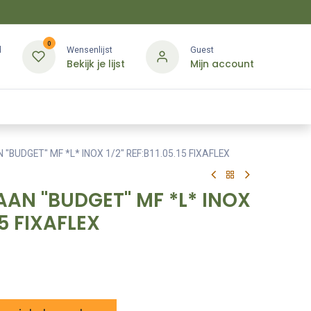
0
d
Wensenlijst
Guest
Bekijk je lijst
Mijn account
Kledij & PBM
Diensten
Merken
Contact
"BUDGET" MF *L* INOX 1/2" REF:B11.05.15 FIXAFLEX
AAN "BUDGET" MF *L* INOX
.15 FIXAFLEX