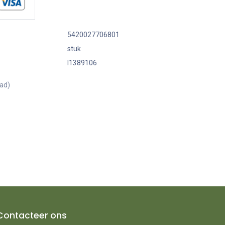
5420027706801
stuk
I1389106
aad)
Contacteer ons