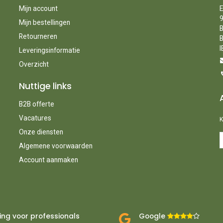
Mijn account
E
9
Mijn bestellingen
B
Retourneren
B
I
Leveringsinformatie
Overzicht
Nuttige links
B2B offerte
Vacatures
K
Onze diensten
Algemene voorwaarden
Account aanmaken
ing voor professionals
Google ​
​