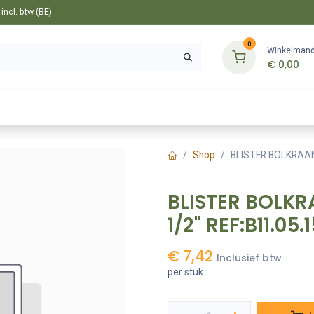
ncl. btw (BE)
0
Winkelman
€
0,00
Gereedschappen
Bevestiging
Tuin
Shop
BLISTER BOLKRAAN 
BLISTER BOLKR
1/2" REF:B11.05
€
7,42
Inclusief btw
per stuk