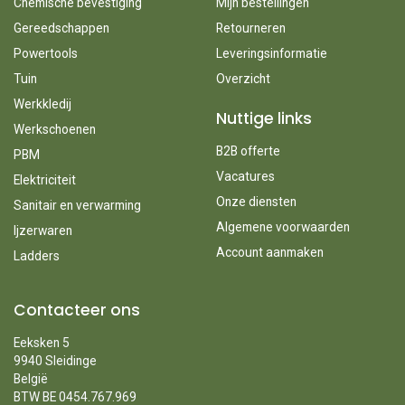
Chemische bevestiging
Mijn bestellingen
Gereedschappen
Retourneren
Powertools
Leveringsinformatie
Tuin
Overzicht
Werkkledij
Nuttige links
Werkschoenen
B2B offerte
PBM
Vacatures
Elektriciteit
Onze diensten
Sanitair en verwarming
Algemene voorwaarden
Ijzerwaren
Account aanmaken
Ladders
Contacteer ons
Eeksken 5
9940 Sleidinge
België
BTW BE 0454.767.969