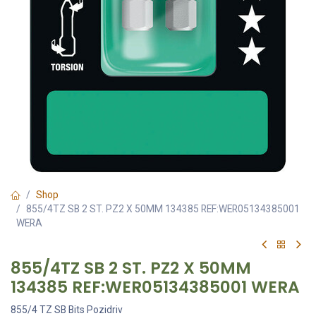
Shop
855/4TZ SB 2 ST. PZ2 X 50MM 134385 REF:WER05134385001
WERA
855/4TZ SB 2 ST. PZ2 X 50MM
134385 REF:WER05134385001 WERA
855/4 TZ SB Bits Pozidriv