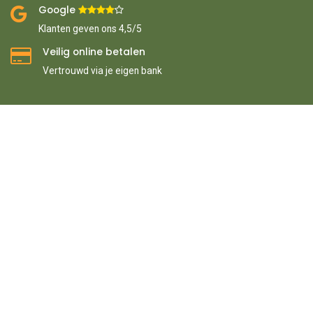
Google ​
​
Klanten geven ons 4,5/5
Veilig online betalen
Vertrouwd via je eigen bank
Prijs:
In winkelmand
Home
Over ons
Service voorwaarden
Privacybeleid
€
6,48
Algemene voorwaarden
0
Zoeken
Orders
Cart
Categorieën
Account
Copyright 2026 © Van Wiemeersch bv