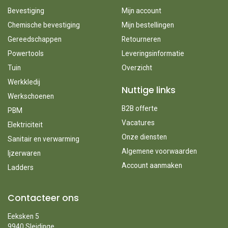
Bevestiging
Mijn account
Chemische bevestiging
Mijn bestellingen
Gereedschappen
Retourneren
Powertools
Leveringsinformatie
Tuin
Overzicht
Werkkledij
Nuttige links
Werkschoenen
B2B offerte
PBM
Vacatures
Elektriciteit
Onze diensten
Sanitair en verwarming
Algemene voorwaarden
Ijzerwaren
Account aanmaken
Ladders
Contacteer ons
Eeksken 5
9940 Sleidinge