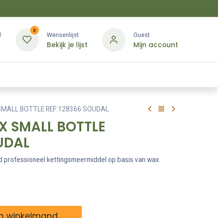
0
d
Wensenlijst
Guest
Bekijk je lijst
Mijn account
Kledij & PBM
Diensten
Merken
Contact
SMALL BOTTLE REF:128366 SOUDAL
X SMALL BOTTLE
UDAL
ld professioneel kettingsmeermiddel op basis van wax.
n winkelmand