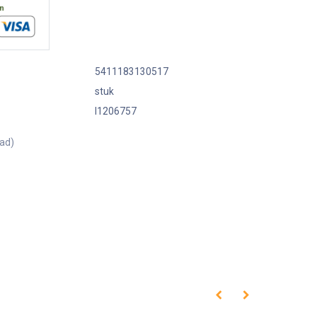
en
5411183130517
stuk
I1206757
aad)