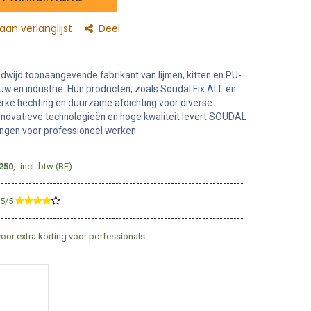
an verlanglijst
Deel
wijd toonaangevende fabrikant van lijmen, kitten en PU-
w en industrie. Hun producten, zoals Soudal Fix ALL en
erke hechting en duurzame afdichting voor diverse
innovatieve technologieën en hoge kwaliteit levert SOUDAL
ngen voor professioneel werken.
250
,- incl. btw (BE)
,5/5
​
voor extra korting voor porfessionals