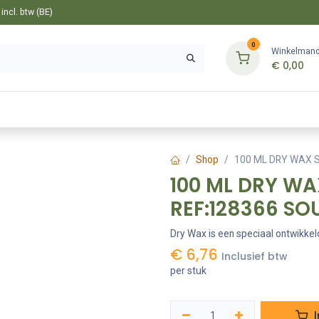
ncl. btw (BE)
0
Winkelman
€
0,00
Gereedschappen
Bevestiging
Tuin
Shop
100 ML DRY WAX 
100 ML DRY WA
REF:128366 SO
Dry Wax is een speciaal ontwikke
€
6,76
Inclusief btw
per stuk
I