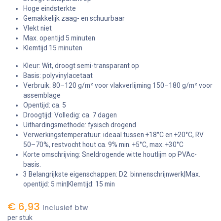
Hoge eindsterkte
Gemakkelijk zaag- en schuurbaar
Vlekt niet
Max. opentijd 5 minuten
Klemtijd 15 minuten
Kleur: Wit, droogt semi-transparant op
Basis: polyvinylacetaat
Verbruik: 80–120 g/m² voor vlakverlijming 150–180 g/m² voor
assemblage
Opentijd: ca. 5
Droogtijd: Volledig: ca. 7 dagen
Uithardingsmethode: fysisch drogend
Verwerkingstemperatuur: ideaal tussen +18°C en +20°C, RV
50–70%, restvocht hout ca. 9% min. +5°C, max. +30°C
Korte omschrijving: Sneldrogende witte houtlijm op PVAc-
basis.
3 Belangrijkste eigenschappen: D2: binnenschrijnwerk|Max.
opentijd: 5 min|Klemtijd: 15 min
€
6,93
Inclusief btw
per stuk