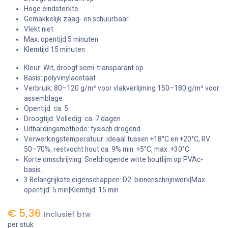
Hoge eindsterkte
Gemakkelijk zaag- en schuurbaar
Vlekt niet
Max. opentijd 5 minuten
Klemtijd 15 minuten
Kleur: Wit, droogt semi-transparant op
Basis: polyvinylacetaat
Verbruik: 80–120 g/m² voor vlakverlijming 150–180 g/m² voor
assemblage
Opentijd: ca. 5
Droogtijd: Volledig: ca. 7 dagen
Uithardingsmethode: fysisch drogend
Verwerkingstemperatuur: ideaal tussen +18°C en +20°C, RV
50–70%, restvocht hout ca. 9% min. +5°C, max. +30°C
Korte omschrijving: Sneldrogende witte houtlijm op PVAc-
basis.
3 Belangrijkste eigenschappen: D2: binnenschrijnwerk|Max.
opentijd: 5 min|Klemtijd: 15 min
€
5,36
Inclusief btw
per stuk