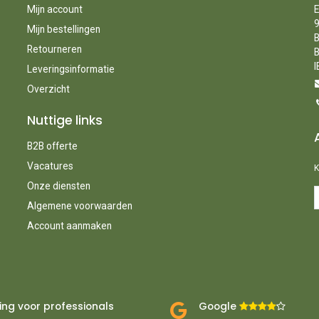
Mijn account
E
9
Mijn bestellingen
B
Retourneren
B
I
Leveringsinformatie
Overzicht
Nuttige links
B2B offerte
Vacatures
K
Onze diensten
Algemene voorwaarden
Account aanmaken
ing voor professionals
Google ​
​