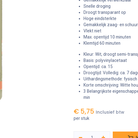
Gemakkelijk verwerkbaar
Snelle droging
Droogt transparant op
Hoge eindsterkte
Gemakkelijk zaag- en schuu
Vlekt niet
Max. opentijd 10 minuten
Klemtijd 60 minuten
Kleur: Wit, droogt semi-tran
Basis: polyvinylacetaat
Opentijd: ca. 15
Droogtijd: Volledig: ca. 7 da
Uithardingsmethode: fysisch
Korte omschrijving: Witte ho
3 Belangrijkste eigenschappe
min
€
5,75
Inclusief btw
per stuk
I