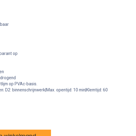
rbaar
sparant op
gen
 drogend
utlijm op PVAc-basis.
n: D2: binnenschrijnwerk|Max. opentijd: 10 min|Klemtijd: 60
n winkelmand