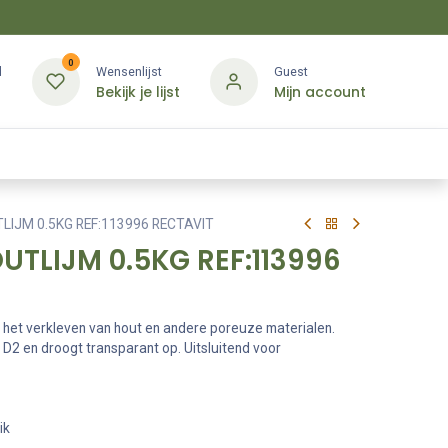
0
d
Wensenlijst
Guest
Bekijk je lijst
Mijn account
Kledij & PBM
Diensten
Merken
Contact
LIJM 0.5KG REF:113996 RECTAVIT
UTLIJM 0.5KG REF:113996
 het verkleven van hout en andere poreuze materialen.
D2 en droogt transparant op. Uitsluitend voor
ik