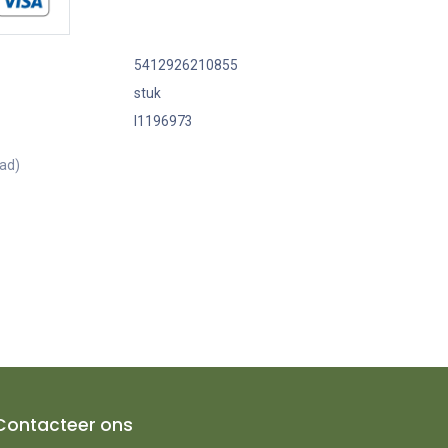
5412926210855
stuk
I1196973
aad)
Contacteer ons