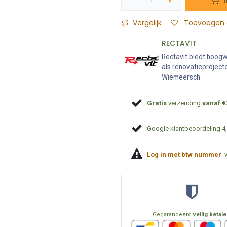
Vergelijk
Toevoegen a
RECTAVIT
Rectavit biedt hoogw
als renovatieproject
Wiemeersch.
Gratis
verzending
vanaf €
Google klantbeoordeling 4
Log in met btw nummer
Gegarandeerd
veilig betal