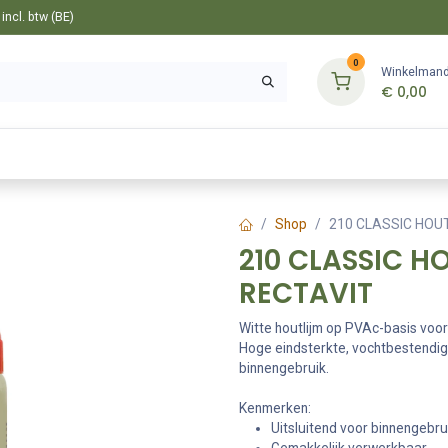
ncl. btw (BE)
0
Winkelman
€
0,00
Gereedschappen
Bevestiging
Tuin
Shop
210 CLASSIC HOUT
210 CLASSIC HO
RECTAVIT
Witte houtlijm op PVAc-basis voor
Hoge eindsterkte, vochtbestendig 
binnengebruik.
Kenmerken:
Uitsluitend voor binnengebru