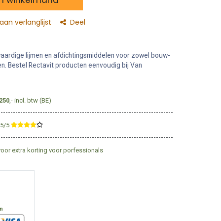
an verlanglijst
Deel
aardige lijmen en afdichtingsmiddelen voor zowel bouw-
en. Bestel Rectavit producten eenvoudig bij Van
250
,- incl. btw (BE)
,5/5
​
voor extra korting voor porfessionals
en