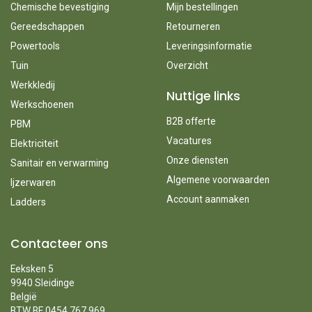
Chemische bevestiging
Mijn bestellingen
Gereedschappen
Retourneren
Powertools
Leveringsinformatie
Tuin
Overzicht
Werkkledij
Nuttige links
Werkschoenen
B2B offerte
PBM
Vacatures
Elektriciteit
Onze diensten
Sanitair en verwarming
Algemene voorwaarden
Ijzerwaren
Account aanmaken
Ladders
Contacteer ons
Eeksken 5
9940 Sleidinge
België
BTW BE 0454.767.969