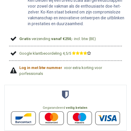
Ken bieden wij een breed scala aan gereedschappen
voor zowel de vakman als de enthousiaste doe-het-
zelver. Ko-Ken staat bekend om zijn compromisloze
vakmanschap en innovatieve ontwerpen die uitblinken
in prestaties en duurzaamheid.
Gratis
verzending
vanaf €250
,- incl. btw (BE)
Google klantbeoordeling 4,5/5
​
Log in met btw nummer
voor extra korting voor
porfessionals
Gegarandeerd
veilig betalen