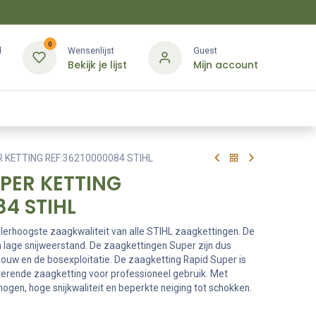
0
d
Wensenlijst
Guest
Bekijk je lijst
Mijn account
Kledij & PBM
Diensten
Merken
Contact
R KETTING REF:36210000084 STIHL
UPER KETTING
84 STIHL
lerhoogste zaagkwaliteit van alle STIHL zaagkettingen. De
 lage snijweerstand. De zaagkettingen Super zijn dus
bouw en de bosexploitatie. De zaagketting Rapid Super is
sterende zaagketting voor professioneel gebruik. Met
gen, hoge snijkwaliteit en beperkte neiging tot schokken.