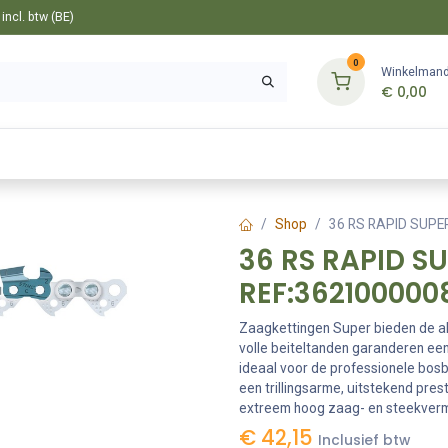
ncl. btw (BE)
0
Winkelman
€
0,00
Gereedschappen
Bevestiging
Tuin
Shop
36 RS RAPID SUPE
36 RS RAPID S
REF:362100000
Zaagkettingen Super bieden de al
volle beiteltanden garanderen een
ideaal voor de professionele bos
een trillingsarme, uitstekend pre
extreem hoog zaag- en steekvermo
€
42,15
Inclusief btw