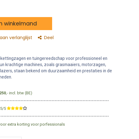
n winkelmand
an verlanglijst
Deel
 in kettingzagen en tuingereedschap voor professioneel en
 Hun krachtige machines, zoals grasmaaiers, motorzagen,
lazers, staan bekend om duurzaamheid en prestaties in de
heden.
250
,- incl. btw (BE)
,5/5
​
voor extra korting voor porfessionals