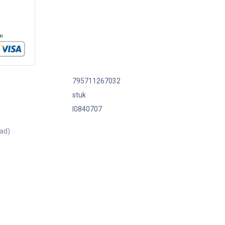
en
795711267032
stuk
I0840707
aad)